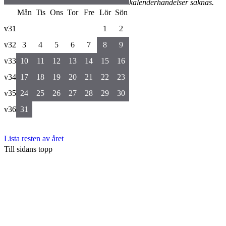
kalenderhändelser saknas.
Mån
Tis
Ons
Tor
Fre
Lör
Sön
v31
1
2
v32
3
4
5
6
7
8
9
v33
10
11
12
13
14
15
16
v34
17
18
19
20
21
22
23
v35
24
25
26
27
28
29
30
v36
31
Lista resten av året
Till sidans topp